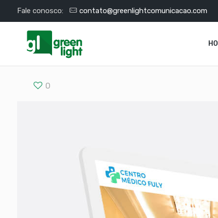
Fale conosco:
contato@greenlightcomunicacao.com
H
0