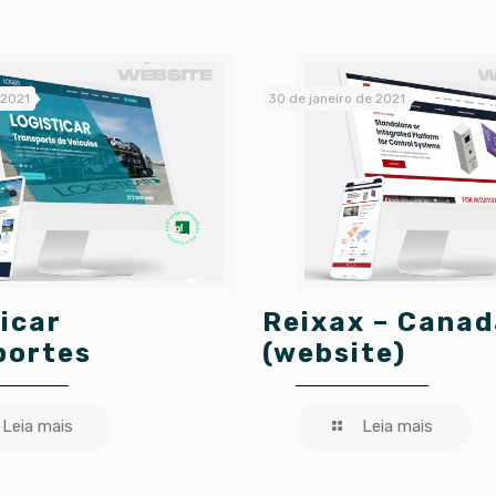
 2021
30 de janeiro de 2021
icar
Reixax – Canad
portes
(website)
Leia mais
Leia mais