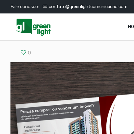
Fale conosco:
contato@greenlightcomunicacao.com
H
0