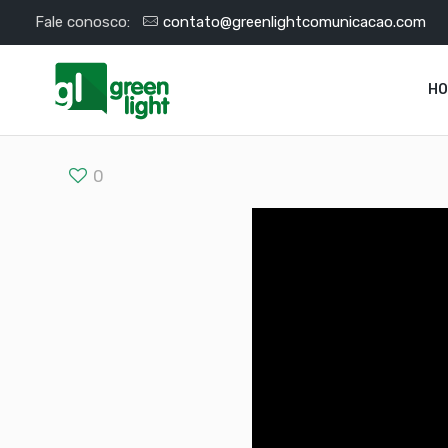
Fale conosco:
contato@greenlightcomunicacao.com
H
0