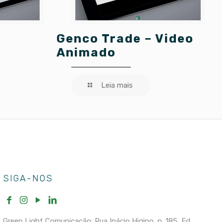
Genco Trade – Video
Animado
Leia mais
SIGA-NOS
Green Light Comunicação: Rua Inácio Higino, n. 185, Ed.