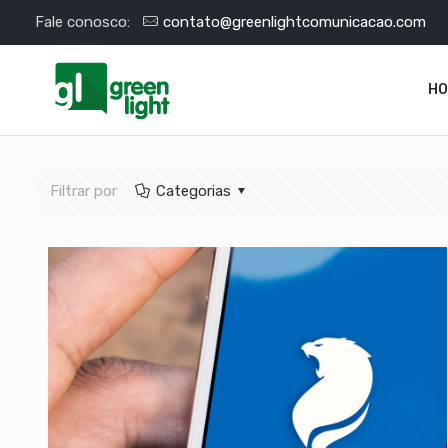
Fale conosco:
contato@greenlightcomunicacao.com
H
Filtrar por
Categorias
Lionnote