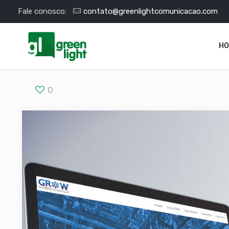
Fale conosco:
contato@greenlightcomunicacao.com
H
0