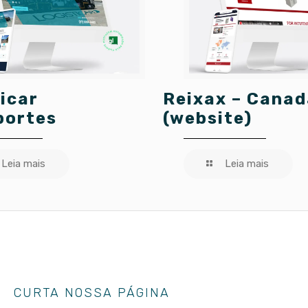
icar
Reixax – Canad
portes
(website)
Leia mais
Leia mais
CURTA NOSSA PÁGINA