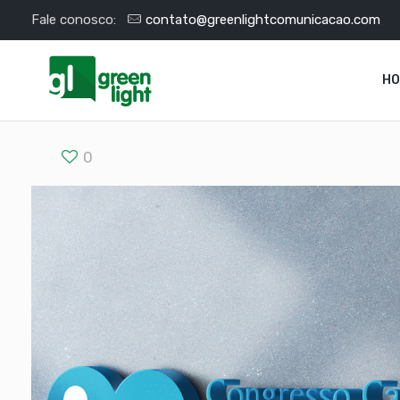
Fale conosco:
contato@greenlightcomunicacao.com
H
0