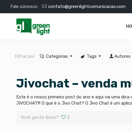
Fale conosco:
contato@greenlightcomunicacao.com
H
Filtrar por
Categorias
Tags
Autores
Jivochat – venda m
Este é o nosso primeiro post do ano e aqui vai uma dica
JIVOCHAT!!! O que é o Jivo Chat? O Jivo Chat é um aplic
Você gosta disso?
2